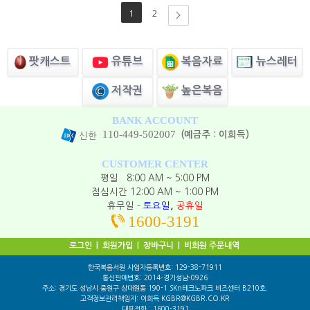
1
2
유튜브
뉴스레터
팟캐스트
복음자료
높은복음
저작권
BANK ACCOUNT
110-449-502007
(예금주 : 이희득)
신한
CUSTOMER CENTER
평일 8:00 AM ~ 5:00 PM
점심시간 12:00 AM ~ 1:00 PM
,
휴무일 -
토요일
공휴일
1600-3191
로그인
|
회원가입
|
장바구니
|
비회원 주문내역
한국복음서원 사업자등록번호: 129-38-71911
통신판매번호: 2014-경기성남-0926
주소: 경기도 성남시 중원구 상대원동 190-1 SKn테크노파크 비즈센터 B210호.
고객정보관리책임자: 이희득 KGBR@KGBR.CO.KR
대표전화 : 1600-3191