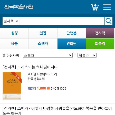
성경
전집
단행본
전자책
용품
소책자
연회원
회복역
홈
>
전자책
|
[전자책] 그리스도는 하나님이시다
워치만 니&위트니스 리
한국복음서원
1,800
원
(
40%
DC )
[전자책] 소책자 - 어떻게 다양한 사람들을 인도하여 복음을 받아들이
도록 하는가