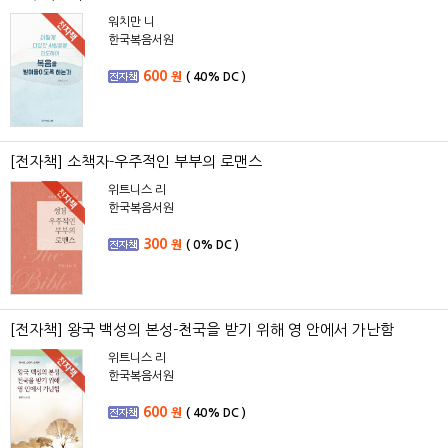
워치만 니
한국복음서원
600
원
(
40%
DC )
[전자책] 소책자-우주적인 부부의 로맨스
위트니스 리
한국복음서원
300
원
(
0%
DC )
[전자책] 왕국 백성의 본성-천국을 받기 위해 영 안에서 가난함
위트니스 리
한국복음서원
600
원
(
40%
DC )