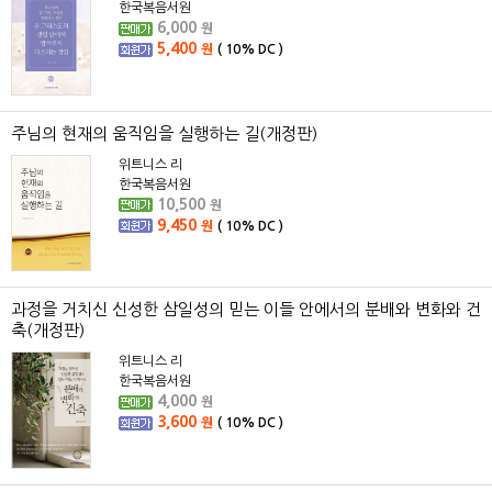
한국복음서원
6,000
원
5,400
원
(
10%
DC )
주님의 현재의 움직임을 실행하는 길(개정판)
위트니스 리
한국복음서원
10,500
원
9,450
원
(
10%
DC )
과정을 거치신 신성한 삼일성의 믿는 이들 안에서의 분배와 변화와 건
축(개정판)
위트니스 리
한국복음서원
4,000
원
3,600
원
(
10%
DC )