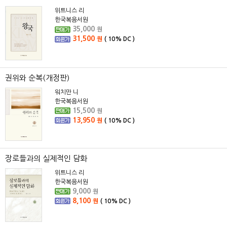
위트니스 리
한국복음서원
35,000
원
31,500
원
(
10%
DC )
권위와 순복(개정판)
워치만 니
한국복음서원
15,500
원
13,950
원
(
10%
DC )
장로들과의 실제적인 담화
위트니스 리
한국복음서원
9,000
원
8,100
원
(
10%
DC )