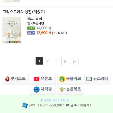
그리스도인의 생활(개정판)
위트니스 리
한국복음서원
14,000
원
12,600
원
(
10%
DC )
1
2
3
유튜브
뉴스레터
팟캐스트
복음자료
높은복음
저작권
BANK ACCOUNT
110-449-502007
(예금주 : 이희득)
신한