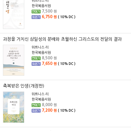
위트니스 리
한국복음서원
7,500
원
6,750
원
(
10%
DC )
과정을 거치신 삼일성의 분배와 초월하신 그리스도의 전달의 결과
위트니스 리
한국복음서원
8,500
원
7,650
원
(
10%
DC )
축복받은 인생(개정판)
위트니스 리
한국복음서원
8,000
원
7,200
원
(
10%
DC )