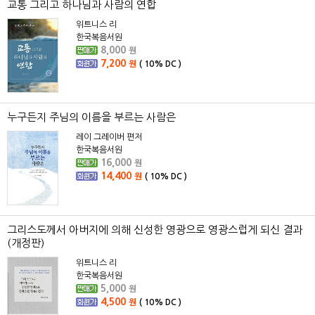
교통 그리고 하나님과 사람의 연합
위트니스 리
한국복음서원
8,000
원
7,200
원
(
10%
DC )
누구든지 주님의 이름을 부르는 사람은
레이 그레이버 편저
한국복음서원
16,000
원
14,400
원
(
10%
DC )
그리스도께서 아버지에 의해 신성한 영광으로 영광스럽게 되신 결과
(개정판)
위트니스 리
한국복음서원
5,000
원
4,500
원
(
10%
DC )