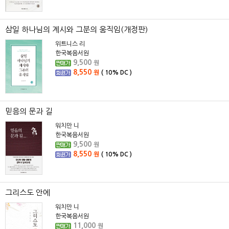
삼일 하나님의 계시와 그분의 움직임(개정판)
위트니스 리
한국복음서원
9,500
원
8,550
원
(
10%
DC )
믿음의 문과 길
워치만 니
한국복음서원
9,500
원
8,550
원
(
10%
DC )
그리스도 안에
워치만 니
한국복음서원
11,000
원