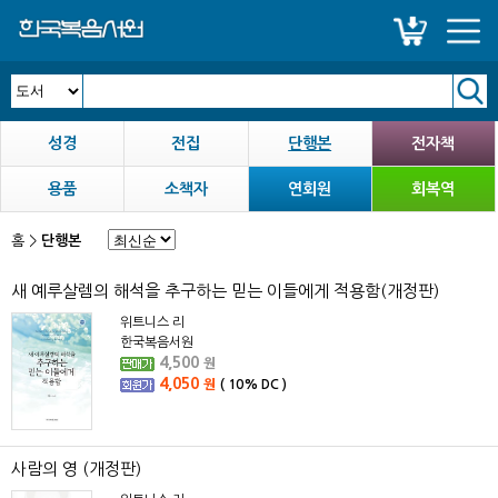
성경
전집
단행본
전자책
용품
소책자
연회원
회복역
홈
>
단행본
새 예루살렘의 해석을 추구하는 믿는 이들에게 적용함(개정판)
위트니스 리
한국복음서원
4,500
원
4,050
원
(
10%
DC )
사람의 영 (개정판)