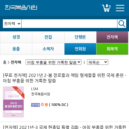
성경
전집
단행본
전자책
용품
소책자
연회원
회복역
홈
>
전자책
|
[무료 전자책] 2021년 2-봄 장로들과 책임 형제들을 위한 국제 훈련 -
아침 부흥을 위한 거룩한 말씀
LSM
한국복음서원
0
원
(
100%
DC )
[전자책] 2021년-3 국제 현충일 특별 집회 - 아침 부흥을 위한 거룩한