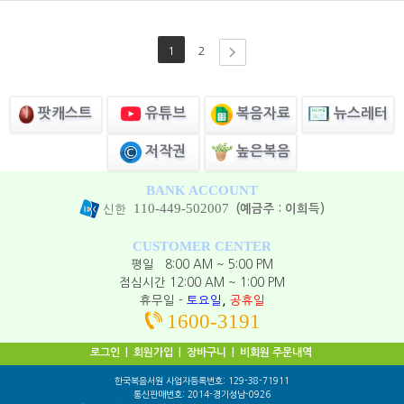
1
2
유튜브
뉴스레터
팟캐스트
복음자료
높은복음
저작권
BANK ACCOUNT
110-449-502007
(예금주 : 이희득)
신한
CUSTOMER CENTER
평일 8:00 AM ~ 5:00 PM
점심시간 12:00 AM ~ 1:00 PM
,
휴무일 -
토요일
공휴일
1600-3191
로그인
|
회원가입
|
장바구니
|
비회원 주문내역
한국복음서원 사업자등록번호: 129-38-71911
통신판매번호: 2014-경기성남-0926