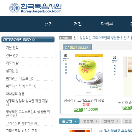
성경
전집
단행본
홈 >
정상적인 그리스도인의 생활을 위한 지
기본 진리
깊은 영성
기도의 삶
섬기는 삶
워치만 니 베스트 10
위트니스 리 베스트 10
하나님의 경륜
정상적인 그리스도인의 생활...
생명의 성장과 성숙을 위한 지침
권위와 순
(
품절
)
서
11,500원
정상적인 그리스도인의 생활을 위
한 지침서
그리스도를 체험하는 삶
그리스도의 비밀인 교회
[도서]
필사적이고 유일하게