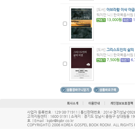
[도서]
아브라함 이삭 야곱
워치만 니 | 한국복음서원 | 
13,000원
[도서]
그리스도인의 삶의 
워치만 니 | 한국복음서원 | 
7,500원
6
사업자 등록번호 : 129-38-71911 | 통신판매번호 : 2014-경기성남-0
고객지원센터 : 1600-3191 | 소재지 : 경기도 성남시 중원구 상대원동 1
호. | Email : kgbr@kgbr.co.kr
COPYRIGHTⒸ 2006 KOREA GOSPEL BOOK ROOM. ALL RIGHTS 