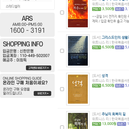
위트니스 리 | 한국복음서원 |
스테디셀러
3,500원
3
**금일 3시 전까지 확인된
제외 / 입금 확인후 출고 가능
[도서]
그리스도인의 생활
위트니스 리 | 한국복음서원 |
6,500원
5
[도서]
성격
위트니스 리 | 한국복음서원 |
6,500원
5
[도서]
주님의 회복의 길
위트니스 리 | 한국복음서원 |
13,000원