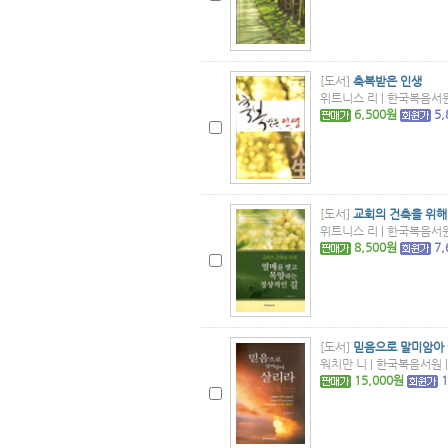
[도서]
축복받은 인생
위트니스 리 | 한국복음서원 |
6,500원
5
[도서]
교회의 건축을 위해
위트니스 리 | 한국복음서원 |
8,500원
7
[도서]
믿음으로 말미암아
워치만 니 | 한국복음서원 | 
15,000원