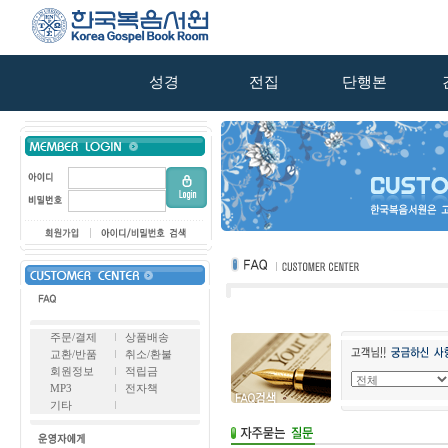
성경
전집
단행본
주문/결제
상품배송
교환/반품
취소/환불
회원정보
적립금
MP3
전자책
기타