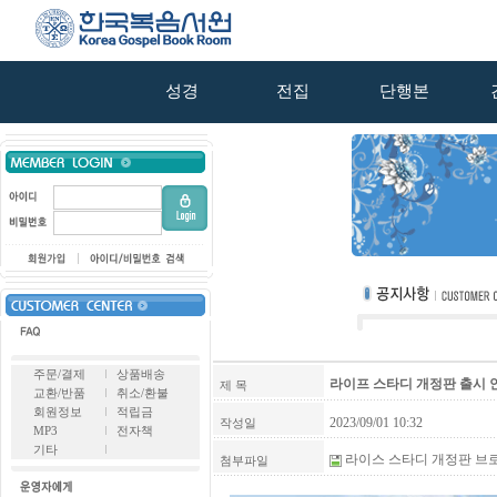
성경
전집
단행본
주문/결제
상품배송
라이프 스타디 개정판 출시 
제 목
교환/반품
취소/환불
회원정보
적립금
2023/09/01 10:32
작성일
MP3
전자책
기타
라이스 스타디 개정판 브로셔.p
첨부파일