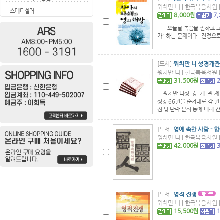
워치만 니 | 한국복음서원 | 
스테디셀러
8,000원
7
오늘날 복음을 전하고 교회를
가" 하는 문제이다. 진정으로
[도서]
워치만 니 성경개관 
워치만 니 | 한국복음서원 | 
31,500원
워치만 니성 경 개 관 제1,
성경 66권을 순서대로 각 권을
점 및 단락 분석 등에 대해 간
[도서]
영에 속한 사람 - 
워치만 니 | 한국복음서원 | 
42,000원
[도서]
영적 전쟁
워치만 니 | 한국복음서원 | 
15,500원