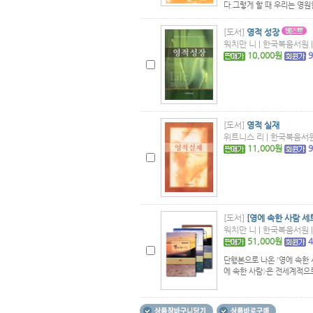
다.그렇게 할 때 우리는 영원
[도서]
영적 성장
워치만 니 | 한국복음서원 | 
10,000원
[도서]
영적 실재
위트니스 리 | 한국복음서원 |
11,000원
[도서]
[영에 속한 사람 세트
워치만 니 | 한국복음서원 | 
51,000원
단행본으로 나온 '영에 속한
에 속한 사람〉은 전세계적으로