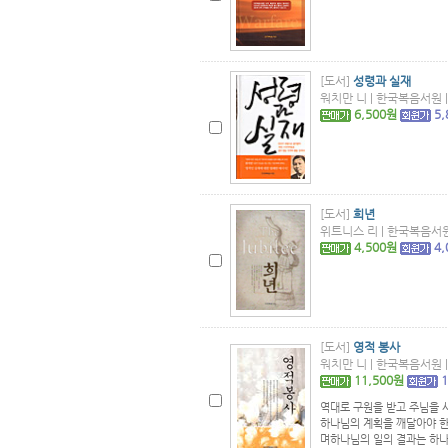
[도서]
성령과 실재
워치만 니 | 한국복음서원 | 
6,500원
5
[도서]
희년
위트니스 리 | 한국복음서원 |
4,500원
4
[도서]
영적 봉사
워치만 니 | 한국복음서원 | 
11,500원
역대로 구원을 받고 주님을 
하나님의 계획을 깨달아야 한
며하나님의 일의 결과는 하나