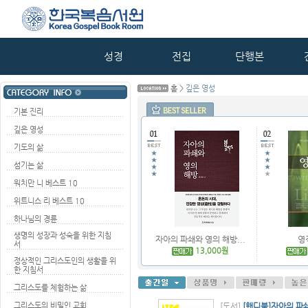
성경
전집
단행본
홈 >
깊은 영성
기본 진리
깊은 영성
기도의 삶
섬기는 삶
워치만 니 베스트 10
위트니스 리 베스트 10
하나님의 경륜
생명의 성장과 성숙을 위한 지침
자아의 파쇄와 영의 해방...
영
서
13,000원
정상적인 그리스도인의 생활을 위
한 지침서
그리스도를 체험하는 삶
그리스도의 비밀인 교회
[도서]
[핸디북]자아의 파